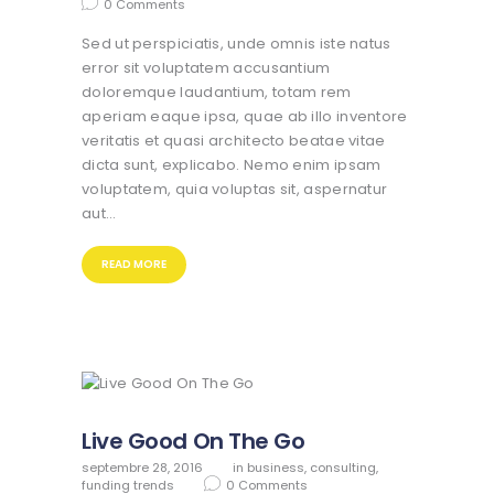
0
Comments
Sed ut perspiciatis, unde omnis iste natus
error sit voluptatem accusantium
doloremque laudantium, totam rem
aperiam eaque ipsa, quae ab illo inventore
veritatis et quasi architecto beatae vitae
dicta sunt, explicabo. Nemo enim ipsam
voluptatem, quia voluptas sit, aspernatur
aut…
READ MORE
Live Good On The Go
septembre 28, 2016
in
business
,
consulting
,
funding trends
0
Comments