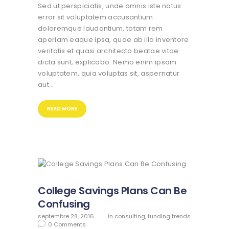
Sed ut perspiciatis, unde omnis iste natus
error sit voluptatem accusantium
doloremque laudantium, totam rem
aperiam eaque ipsa, quae ab illo inventore
veritatis et quasi architecto beatae vitae
dicta sunt, explicabo. Nemo enim ipsam
voluptatem, quia voluptas sit, aspernatur
aut…
READ MORE
College Savings Plans Can Be
Confusing
septembre 28, 2016
in
consulting
,
funding trends
0
Comments