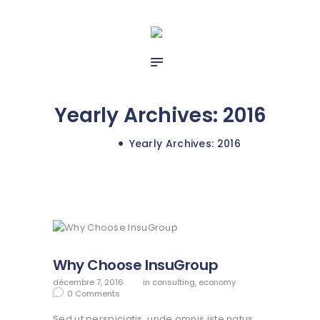
ACCUEIL
ASSURANCES DES
PARTICULIERS
ASSURANCE DES
ENTREPRISES
Yearly Archives: 2016
CONTACT
Home
Yearly Archives: 2016
Why Choose InsuGroup
décembre 7, 2016
in
consulting
,
economy
0
Comments
Sed ut perspiciatis, unde omnis iste natus