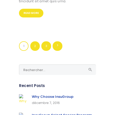
tincidunt sit amet quis urna.
READ MORE
Pagination
PAGE
1
PAGE
2
>
PAGE
3
des
publications
Rechercher :
Recent Posts
Why Choose InsuGroup
décembre 7, 2016