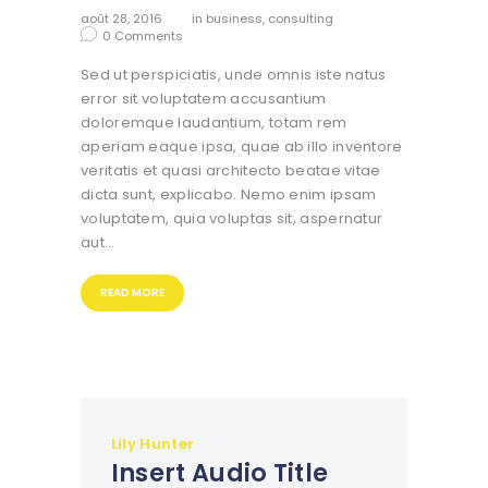
août 28, 2016
in
business
,
consulting
0
Comments
Sed ut perspiciatis, unde omnis iste natus
error sit voluptatem accusantium
doloremque laudantium, totam rem
aperiam eaque ipsa, quae ab illo inventore
veritatis et quasi architecto beatae vitae
dicta sunt, explicabo. Nemo enim ipsam
voluptatem, quia voluptas sit, aspernatur
aut…
READ MORE
Lily Hunter
Insert Audio Title