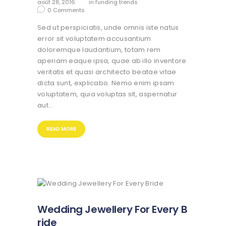
août 28, 2016
in
funding trends
0
Comments
Sed ut perspiciatis, unde omnis iste natus
error sit voluptatem accusantium
doloremque laudantium, totam rem
aperiam eaque ipsa, quae ab illo inventore
veritatis et quasi architecto beatae vitae
dicta sunt, explicabo. Nemo enim ipsam
voluptatem, quia voluptas sit, aspernatur
aut…
READ MORE
Wedding Jewellery For Every B
ride