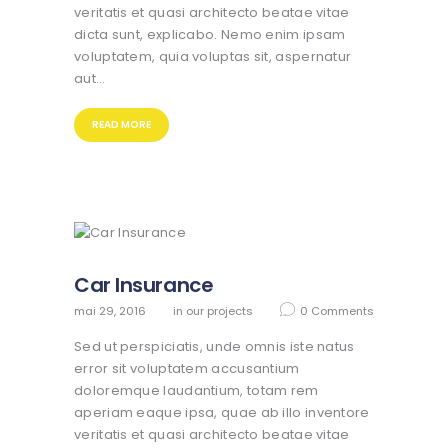
veritatis et quasi architecto beatae vitae
dicta sunt, explicabo. Nemo enim ipsam
voluptatem, quia voluptas sit, aspernatur
aut…
READ MORE
Car Insurance
mai 29, 2016
in
our projects
0
Comments
Sed ut perspiciatis, unde omnis iste natus
error sit voluptatem accusantium
doloremque laudantium, totam rem
aperiam eaque ipsa, quae ab illo inventore
veritatis et quasi architecto beatae vitae