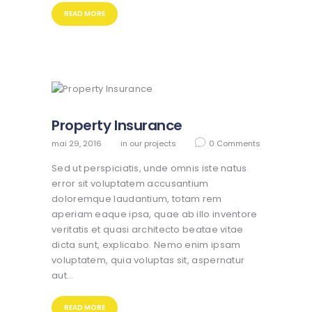
READ MORE
Property Insurance
mai 29, 2016
in
our projects
0
Comments
Sed ut perspiciatis, unde omnis iste natus
error sit voluptatem accusantium
doloremque laudantium, totam rem
aperiam eaque ipsa, quae ab illo inventore
veritatis et quasi architecto beatae vitae
dicta sunt, explicabo. Nemo enim ipsam
voluptatem, quia voluptas sit, aspernatur
aut…
READ MORE