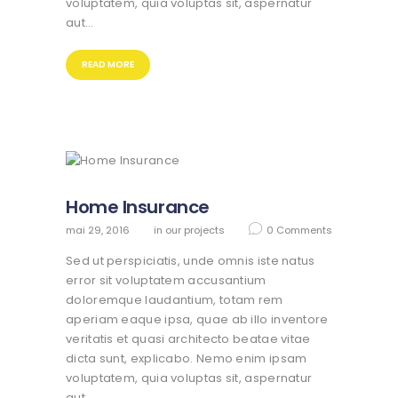
voluptatem, quia voluptas sit, aspernatur
aut…
READ MORE
Home Insurance
mai 29, 2016
in
our projects
0
Comments
Sed ut perspiciatis, unde omnis iste natus
error sit voluptatem accusantium
doloremque laudantium, totam rem
aperiam eaque ipsa, quae ab illo inventore
veritatis et quasi architecto beatae vitae
dicta sunt, explicabo. Nemo enim ipsam
voluptatem, quia voluptas sit, aspernatur
aut…