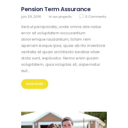
Pension Term Assurance
juin 29, 2016
in
our projects
0
Comments
Sed ut perspiciatis, unde omnis iste natus
error sit voluptatem accusantium
doloremque laudantium, totam rem
aperiam eaque ipsa, quae ab illo inventore
veritatis et quasi architecto beatae vitae
dicta sunt, explicabo. Nemo enim ipsam
voluptatem, quia voluptas sit, aspernatur
aut…
READ MORE