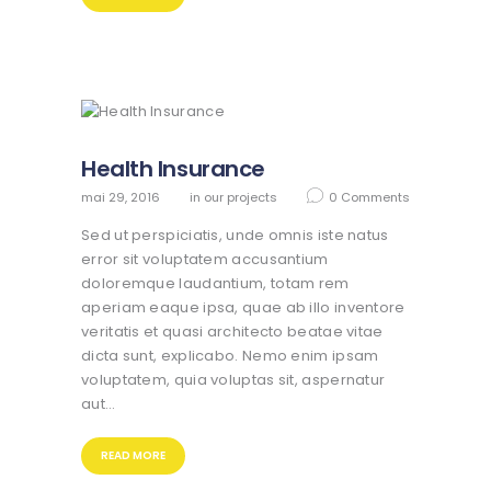
Health Insurance
mai 29, 2016
in
our projects
0
Comments
Sed ut perspiciatis, unde omnis iste natus
error sit voluptatem accusantium
doloremque laudantium, totam rem
aperiam eaque ipsa, quae ab illo inventore
veritatis et quasi architecto beatae vitae
dicta sunt, explicabo. Nemo enim ipsam
voluptatem, quia voluptas sit, aspernatur
aut…
READ MORE