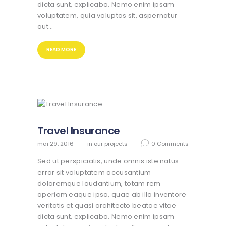
dicta sunt, explicabo. Nemo enim ipsam
voluptatem, quia voluptas sit, aspernatur
aut…
READ MORE
Travel Insurance
mai 29, 2016
in
our projects
0
Comments
Sed ut perspiciatis, unde omnis iste natus
error sit voluptatem accusantium
doloremque laudantium, totam rem
aperiam eaque ipsa, quae ab illo inventore
veritatis et quasi architecto beatae vitae
dicta sunt, explicabo. Nemo enim ipsam