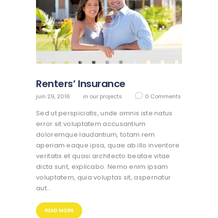
Renters’ Insurance
juin 29, 2016
in
our projects
0
Comments
Sed ut perspiciatis, unde omnis iste natus
error sit voluptatem accusantium
doloremque laudantium, totam rem
aperiam eaque ipsa, quae ab illo inventore
veritatis et quasi architecto beatae vitae
dicta sunt, explicabo. Nemo enim ipsam
voluptatem, quia voluptas sit, aspernatur
aut…
READ MORE