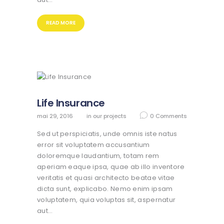
READ MORE
Life Insurance
mai 29, 2016
in
our projects
0
Comments
Sed ut perspiciatis, unde omnis iste natus
error sit voluptatem accusantium
doloremque laudantium, totam rem
aperiam eaque ipsa, quae ab illo inventore
veritatis et quasi architecto beatae vitae
dicta sunt, explicabo. Nemo enim ipsam
voluptatem, quia voluptas sit, aspernatur
aut…